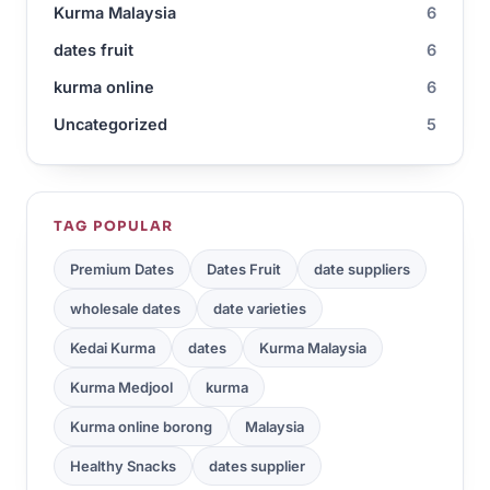
Kurma Malaysia
6
dates fruit
6
kurma online
6
Uncategorized
5
TAG POPULAR
Premium Dates
Dates Fruit
date suppliers
wholesale dates
date varieties
Kedai Kurma
dates
Kurma Malaysia
Kurma Medjool
kurma
Kurma online borong
Malaysia
Healthy Snacks
dates supplier