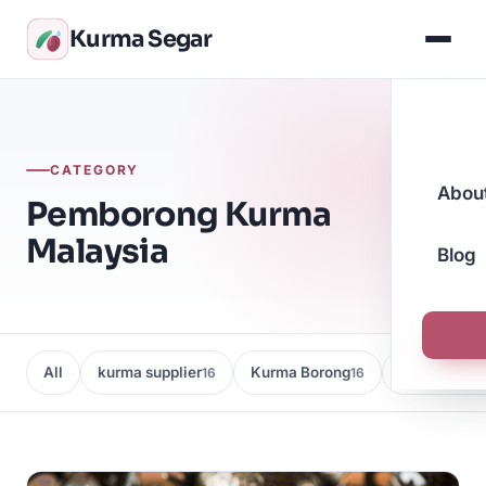
Kurma Segar
CATEGORY
Abou
Pemborong Kurma
Malaysia
Blog
All
kurma supplier
Kurma Borong
Kedai Kurma
16
16