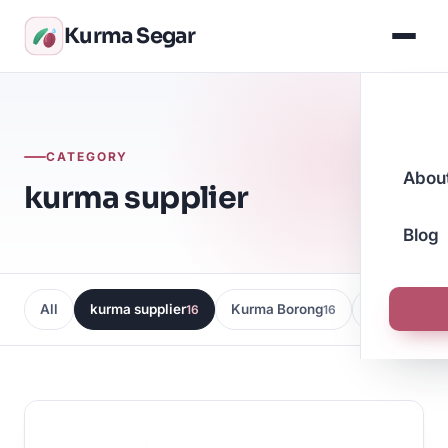
Kurma Segar
CATEGORY
Abou
kurma supplier
Blog
All
kurma supplier
Kurma Borong
Kedai Kurma
16
16