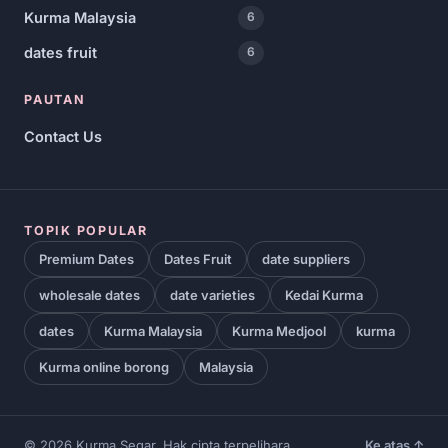
Kurma Malaysia
6
dates fruit
6
PAUTAN
Contact Us
TOPIK POPULAR
Premium Dates
Dates Fruit
date suppliers
wholesale dates
date varieties
Kedai Kurma
dates
Kurma Malaysia
Kurma Medjool
kurma
Kurma online borong
Malaysia
© 2026 Kurma Segar. Hak cipta terpelihara.
Ke atas ↑