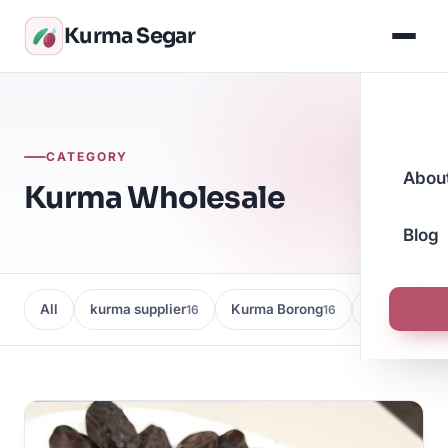
Kurma Segar
CATEGORY
Abou
Kurma Wholesale
Blog
All
kurma supplier
Kurma Borong
Kedai Kurma
16
16