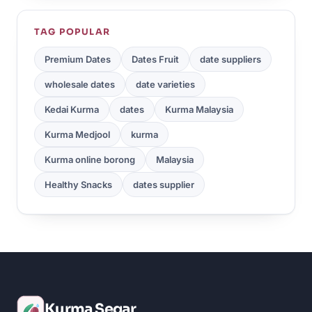
TAG POPULAR
Premium Dates
Dates Fruit
date suppliers
wholesale dates
date varieties
Kedai Kurma
dates
Kurma Malaysia
Kurma Medjool
kurma
Kurma online borong
Malaysia
Healthy Snacks
dates supplier
Kurma Segar